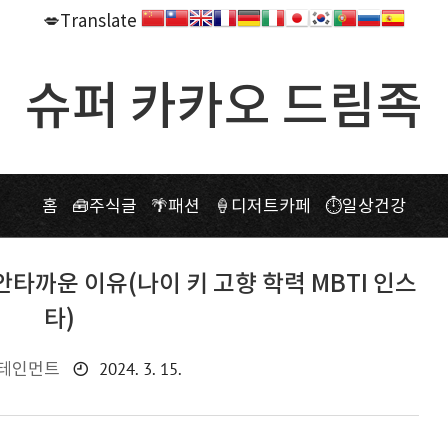
💋Translate
슈퍼 카카오 드림족
홈
🧰주식글
🌴패션
🍦디저트카페
⏱일상건강
안타까운 이유(나이 키 고향 학력 MBTI 인스
타)
2024. 3. 15.
테인먼트