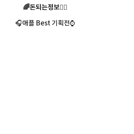
🌈돈되는정보🧜‍♀️
🎧애플 Best 기획전⌚️