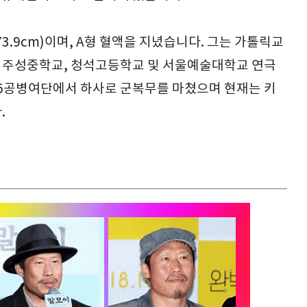
73.9cm)이며, A형 혈액을 지녔습니다. 그는 가톨릭교
은 주성중학교, 청석고등학교 및 서울예술대학교 연극
제6공병여단에서 하사로 군복무를 마쳤으며 현재는 키
.